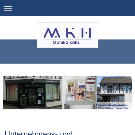
Steuerberaterin Monika Kaltz,
Steuerkanzlei in Königswinter
Unternehmens- und